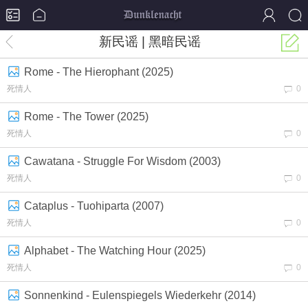
新民谣 | 黑暗民谣
Rome - The Hierophant (2025)
死情人
0
Rome - The Tower (2025)
死情人
0
Cawatana - Struggle For Wisdom (2003)
死情人
0
Cataplus - Tuohiparta (2007)
死情人
0
Alphabet - The Watching Hour (2025)
死情人
0
Sonnenkind - Eulenspiegels Wiederkehr (2014)