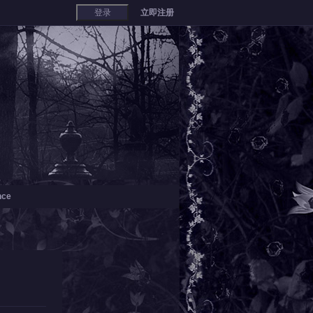
登录
立即注册
nce