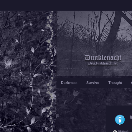
Darkness
Survive
Thought