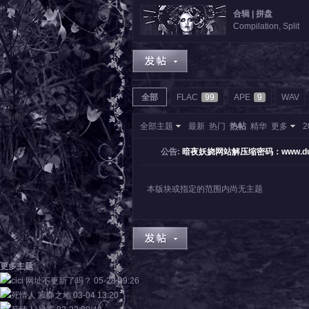
合辑 | 拼盘
Compilation, Split
全部
FLAC
99
APE
9
WAV
夜
全部主题
最新
热门
热帖
精华
更多
2
公告:
暗夜妖娆网站解压缩密码：www.dunkl
本版块或指定的范围内尚无主题
妖
更多主题
cici
网址不更新了吗？
05-28 09:26
死情人
寂静之地
03-04 13:20