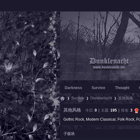
Darkness
Survive
Thought
Survive
Dunklenacht
其他风格
其他风格
今日:
0
|
主题:
195
|
排名:
3
Gothic Rock, Modern Classical, Folk Rock, Fo
暗
»
›
›
子版块