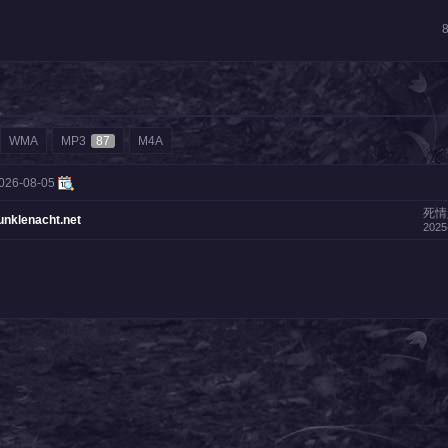
WMA
MP3
87
M4A
026-08-05
死情
enacht.net
2025